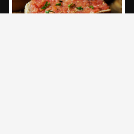
tapas : pan tumaca
jérôme
IMPRIMER LA RECETTE
PIN DE LA RECETTE
TEMPS DE
TEMPS TOTAL
15
min
PRÉPARATION