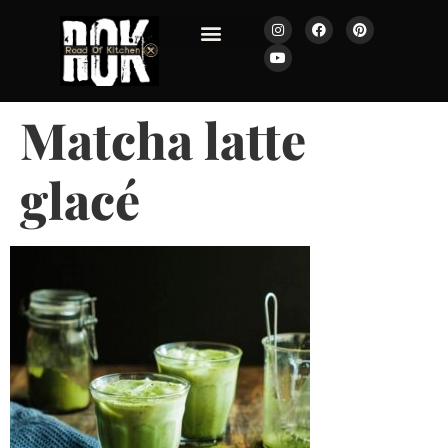
JOURNAL ROK
Matcha latte
glacé