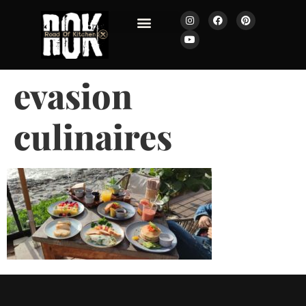
JOURNAL ROK
evasion
culinaires