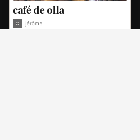
café de olla
jérôme
La douceur du Mexique dans un pot en terre
cuite
IMPRIMER LA RECETTE
PIN DE LA RECETTE
TEMPS DE
TEMPS DE
TEMPS
PRÉPARATION
CUISSON
TOTAL
5
min
10
min
15
min